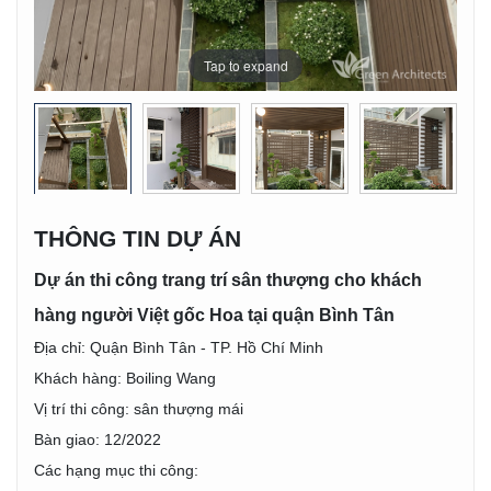
Tap to expand
Tap to expand
Tap to expand
Tap to expand
Tap to expand
Tap to expand
Tap to expand
Tap to expand
Tap to expand
Tap to expand
Tap to expand
Tap to expand
THÔNG TIN DỰ ÁN
Dự án thi công trang trí sân thượng cho khách
hàng người Việt gốc Hoa tại quận Bình Tân
Địa chỉ: Quận Bình Tân - TP. Hồ Chí Minh
Khách hàng: Boiling Wang
Vị trí thi công: sân thượng mái
Bàn giao: 12/2022
Các hạng mục thi công: