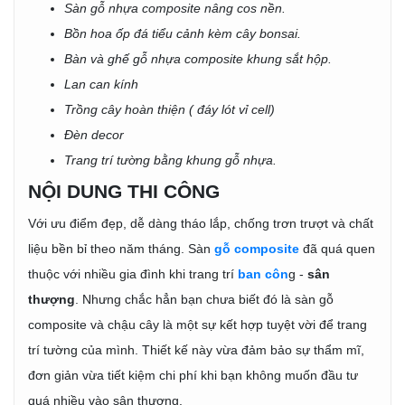
Sàn gỗ nhựa composite nâng cos nền.
Bồn hoa ốp đá tiểu cảnh kèm cây bonsai.
Bàn và ghế gỗ nhựa composite khung sắt hộp.
Lan can kính
Trồng cây hoàn thiện ( đáy lót vỉ cell)
Đèn decor
Trang trí tường bằng khung gỗ nhựa.
NỘI DUNG THI CÔNG
Với ưu điểm đẹp, dễ dàng tháo lắp, chống trơn trượt và chất
liệu bền bỉ theo năm tháng. Sàn
gỗ composite
đã quá quen
thuộc với nhiều gia đình khi trang trí
ban côn
g -
sân
thượng
. Nhưng chắc hẳn bạn chưa biết đó là sàn gỗ
composite và chậu cây là một sự kết hợp tuyệt vời để trang
trí tường của mình. Thiết kế này vừa đảm bảo sự thẩm mĩ,
đơn giản vừa tiết kiệm chi phí khi bạn không muốn đầu tư
quá nhiều vào sân thượng.