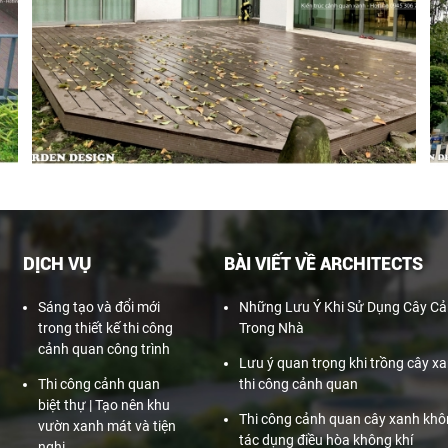
DỊCH VỤ
BÀI VIẾT VỀ ARCHITECTS
Sáng tạo và đổi mới
Những Lưu Ý Khi Sử Dụng Cây Cả
trong thiết kế thi công
Trong Nhà
cảnh quan công trình
Lưu ý quan trọng khi trồng cây x
Thi công cảnh quan
thi công cảnh quan
biệt thự | Tạo nên khu
Thi công cảnh quan cây xanh khô
vườn xanh mát và tiện
tác dụng điều hòa không khí
nghi