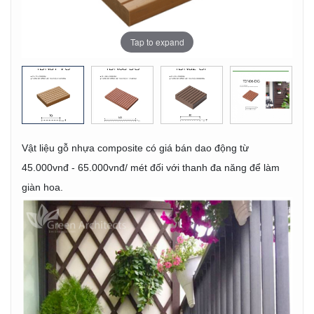
Tap to expand
Tap to expand
Tap to expand
Tap to expand
Tap to expand
Vật liệu gỗ nhựa composite có giá bán dao động từ
45.000vnđ - 65.000vnđ/ mét đối với thanh đa năng để làm
giàn hoa.