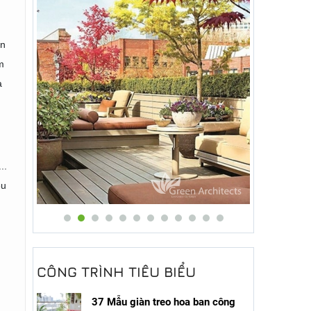
an
m
à
..
̀u
CÔNG TRÌNH TIÊU BIỂU
37 Mẫu giàn treo hoa ban công