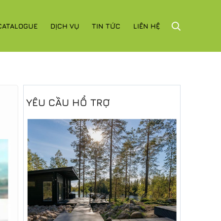
CATALOGUE
DỊCH VỤ
TIN TỨC
LIÊN HỆ
YÊU CẦU HỔ TRỢ