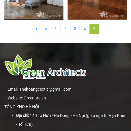
‹
‹‹
1
2
3
4
5
• Email: Thehoangceotic@gmail.com
• Website: Greenarc.vn
TỔNG KHO HÀ NỘI
Địa chỉ:
140 Tố Hữu - Hà Đông - Hà Nội (giao ngã tư Vạn Phúc
- Tố Hữu)