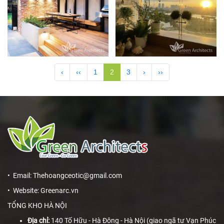
‹
‹‹
1
2
3
›
››
• Email: Thehoangceotic@gmail.com
• Website: Greenarc.vn
TỔNG KHO HÀ NỘI
Địa chỉ:
140 Tố Hữu - Hà Đông - Hà Nội (giao ngã tư Vạn Phúc